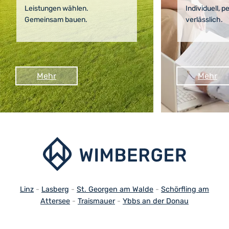
Leistungen wählen.
Individuell, p
Gemeinsam bauen.
verlässlich.
Mehr
Mehr
Linz
-
Lasberg
-
St. Georgen am Walde
-
Schörfling am
Attersee
-
Traismauer
-
Ybbs an der Donau