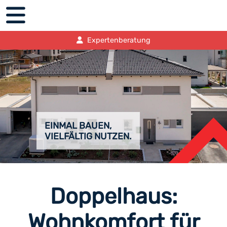
Expertenberatung
EINMAL BAUEN,
VIELFÄLTIG NUTZEN.
Doppelhaus:
Wohnkomfort für