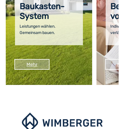
Baukasten-
Bera
System
vom 
Leistungen wählen.
Individuel
Gemeinsam bauen.
verlässlic
Mehr
Mehr