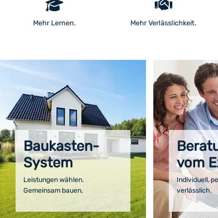
Mehr Lernen.
Mehr Verlässlichkeit.
Baukasten-
Berat
System
vom E
Leistungen wählen.
Individuell, p
Gemeinsam bauen.
verlässlich.