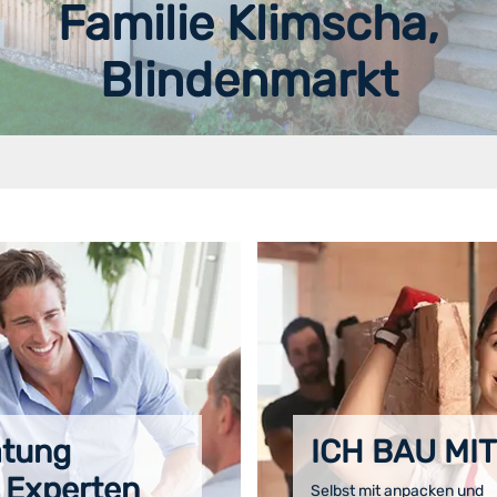
Familie Klimscha,
Blindenmarkt
atung
ICH BAU MIT
 Experten
Selbst mit anpacken und