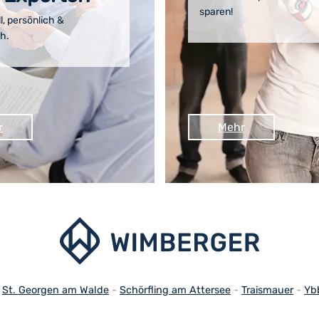
sparen!
l, persönlich &
ch.
r
Mehr
-
St. Georgen am Walde
-
Schörfling am Attersee
-
Traismauer
-
Yb