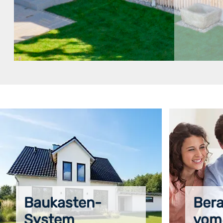
Baukasten-
Ber
System
vom