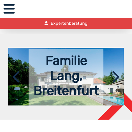
Expertenberatung
Familie
Lang,
Vorher
Nachher
Breitenfurt