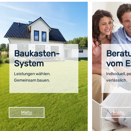
Baukasten-
Berat
System
vom E
Leistungen wählen.
Individuell, p
Gemeinsam bauen.
verlässlich.
Mehr
Mehr